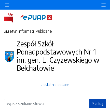
Ukryj/pokaż menu przedmiotowe
Uk
Biuletyn Informacji Publicznej
Zespół Szkół
Ponadpodstawowych Nr 1
im. gen. L. Czyżewskiego w
Bełchatowie
ostatnio dodane
Wyszukiwarka
Szukaj